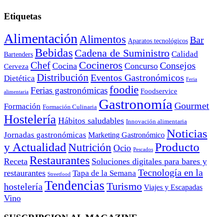
Etiquetas
Alimentación
Alimentos
Bar
Aparatos tecnológicos
Bebidas
Cadena de Suministro
Calidad
Bartenders
Cocineros
Chef
Consejos
Cocina
Concurso
Cerveza
Distribución
Eventos Gastronómicos
Dietética
Feria
foodie
Ferias gastronómicas
Foodservice
alimentaria
Gastronomía
Gourmet
Formación
Formación Culinaria
Hostelería
Hábitos saludables
Innovación alimentaria
Noticias
Jornadas gastronómicas
Marketing Gastronómico
y Actualidad
Producto
Nutrición
Ocio
Pescados
Restaurantes
Receta
Soluciones digitales para bares y
Tecnología en la
restaurantes
Tapa de la Semana
Streetfood
Tendencias
Turismo
hostelería
Viajes y Escapadas
Vino