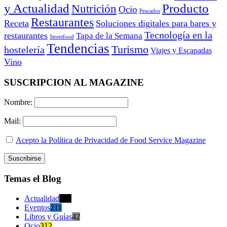
y Actualidad
Producto
Nutrición
Ocio
Pescados
Restaurantes
Receta
Soluciones digitales para bares y
Tecnología en la
restaurantes
Tapa de la Semana
Streetfood
Tendencias
Turismo
hostelería
Viajes y Escapadas
Vino
SUSCRIPCION AL MAGAZINE
Nombre:
Mail:
Acepto la Política de Privacidad de Food Service Magazine
Temas el Blog
Actualidad
470
Eventos
211
Libros y Guías
42
Ocio
312