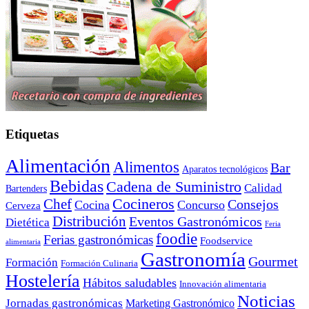
Etiquetas
Alimentación
Alimentos
Bar
Aparatos tecnológicos
Bebidas
Cadena de Suministro
Calidad
Bartenders
Cocineros
Chef
Consejos
Cocina
Concurso
Cerveza
Distribución
Eventos Gastronómicos
Dietética
Feria
foodie
Ferias gastronómicas
Foodservice
alimentaria
Gastronomía
Gourmet
Formación
Formación Culinaria
Hostelería
Hábitos saludables
Innovación alimentaria
Noticias
Jornadas gastronómicas
Marketing Gastronómico