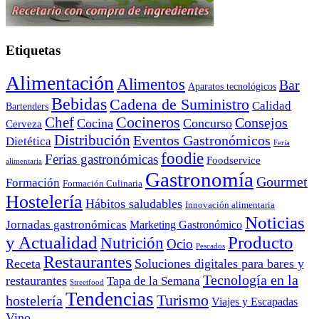
Etiquetas
Alimentación
Alimentos
Bar
Aparatos tecnológicos
Bebidas
Cadena de Suministro
Calidad
Bartenders
Cocineros
Chef
Consejos
Cocina
Concurso
Cerveza
Distribución
Eventos Gastronómicos
Dietética
Feria
foodie
Ferias gastronómicas
Foodservice
alimentaria
Gastronomía
Gourmet
Formación
Formación Culinaria
Hostelería
Hábitos saludables
Innovación alimentaria
Noticias
Jornadas gastronómicas
Marketing Gastronómico
y Actualidad
Producto
Nutrición
Ocio
Pescados
Restaurantes
Receta
Soluciones digitales para bares y
Tecnología en la
restaurantes
Tapa de la Semana
Streetfood
Tendencias
Turismo
hostelería
Viajes y Escapadas
Vino