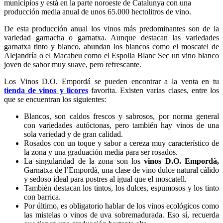
municipios y está en la parte noroeste de Catalunya con una
producción media anual de unos 65.000 hectolitros de vino.
De esta producción anual los vinos más predominantes son de la
variedad garnacha o garnatxa. Aunque destacan las variedades
garnatxa tinto y blanco, abundan los blancos como el moscatel de
Alejandría o el Macabeu como el Espolla Blanc Sec un vino blanco
joven de sabor muy suave, pero refrescante.
Los Vinos D.O. Empordá se pueden encontrar a la venta en tu
tienda de vinos y licores
favorita. Existen varias clases, entre los
que se encuentran los siguientes:
Blancos, son caldos frescos y sabrosos, por norma general
con variedades autóctonas, pero también hay vinos de una
sola variedad y de gran calidad.
Rosados con un toque y sabor a cereza muy característico de
la zona y una graduación media para ser rosados.
La singularidad de la zona son los
vinos D.O. Empordà,
Garnatxa de l’Empordà, una clase de vino dulce natural cálido
y sedoso ideal para postres al igual que el moscatell.
También destacan los tintos, los dulces, espumosos y los tinto
con barrica.
Por último, es obligatorio hablar de los vinos ecológicos como
las mistelas o vinos de uva sobremadurada. Eso sí, recuerda