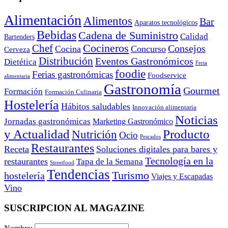
Alimentación
Alimentos
Bar
Aparatos tecnológicos
Bebidas
Cadena de Suministro
Calidad
Bartenders
Cocineros
Chef
Consejos
Cocina
Concurso
Cerveza
Distribución
Eventos Gastronómicos
Dietética
Feria
foodie
Ferias gastronómicas
Foodservice
alimentaria
Gastronomía
Gourmet
Formación
Formación Culinaria
Hostelería
Hábitos saludables
Innovación alimentaria
Noticias
Jornadas gastronómicas
Marketing Gastronómico
y Actualidad
Producto
Nutrición
Ocio
Pescados
Restaurantes
Receta
Soluciones digitales para bares y
Tecnología en la
restaurantes
Tapa de la Semana
Streetfood
Tendencias
Turismo
hostelería
Viajes y Escapadas
Vino
SUSCRIPCION AL MAGAZINE