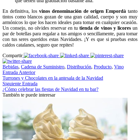
que tienen una graduación bastante alta.
En definitiva, los
vinos denominación de origen Empordà
tanto
tintos como blancos gozan de una gran calidad, cuerpo y son muy
armónicos lo que los hacen ideales para tomar en cualquier ocasión.
Un consejo, no olvides reservar en tu
tienda de vinos y licores
un
par de botellas para regalar a tus amigos o sencillamente, para tomar
con tus seres queridos estas Navidades. ¡Y es que si pruebas estos
caldos catalanes, seguro que repites!
Compartir
Bebidas
,
Cadena de Suministro
,
Distribución
,
Producto
,
Vino
Entrada Anterior
Turrones y Chocolates en la antesala de la Navidad
Siguiente Entrada
¿Cómo celebrar las fiestas de Navidad en tu bar?
También te puede interesar