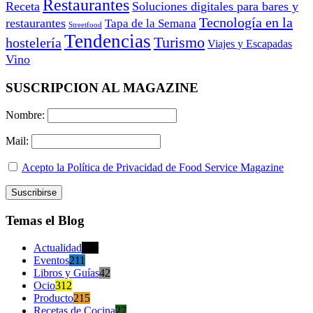
Restaurantes
Receta
Soluciones digitales para bares y
Tecnología en la
restaurantes
Tapa de la Semana
Streetfood
Tendencias
Turismo
hostelería
Viajes y Escapadas
Vino
SUSCRIPCION AL MAGAZINE
Nombre:
Mail:
Acepto la Política de Privacidad de Food Service Magazine
Temas el Blog
Actualidad
470
Eventos
211
Libros y Guías
42
Ocio
312
Producto
215
Recetas de Cocina
27