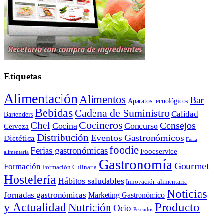
Etiquetas
Alimentación
Alimentos
Bar
Aparatos tecnológicos
Bebidas
Cadena de Suministro
Calidad
Bartenders
Cocineros
Chef
Consejos
Cocina
Concurso
Cerveza
Distribución
Eventos Gastronómicos
Dietética
Feria
foodie
Ferias gastronómicas
Foodservice
alimentaria
Gastronomía
Gourmet
Formación
Formación Culinaria
Hostelería
Hábitos saludables
Innovación alimentaria
Noticias
Jornadas gastronómicas
Marketing Gastronómico
y Actualidad
Producto
Nutrición
Ocio
Pescados