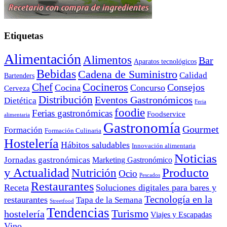
Etiquetas
Alimentación
Alimentos
Bar
Aparatos tecnológicos
Bebidas
Cadena de Suministro
Calidad
Bartenders
Cocineros
Chef
Consejos
Cocina
Concurso
Cerveza
Distribución
Eventos Gastronómicos
Dietética
Feria
foodie
Ferias gastronómicas
Foodservice
alimentaria
Gastronomía
Gourmet
Formación
Formación Culinaria
Hostelería
Hábitos saludables
Innovación alimentaria
Noticias
Jornadas gastronómicas
Marketing Gastronómico
y Actualidad
Producto
Nutrición
Ocio
Pescados
Restaurantes
Receta
Soluciones digitales para bares y
Tecnología en la
restaurantes
Tapa de la Semana
Streetfood
Tendencias
Turismo
hostelería
Viajes y Escapadas
Vino