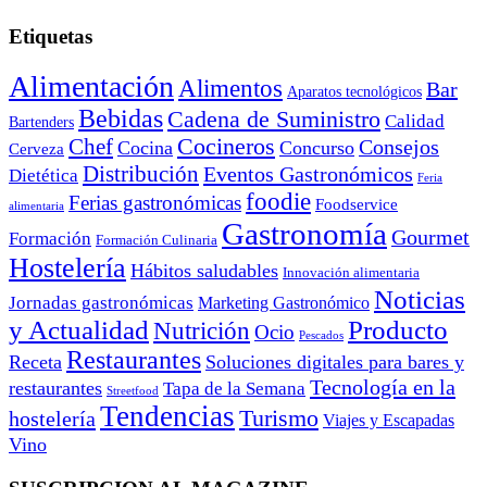
Etiquetas
Alimentación
Alimentos
Bar
Aparatos tecnológicos
Bebidas
Cadena de Suministro
Calidad
Bartenders
Cocineros
Chef
Consejos
Cocina
Concurso
Cerveza
Distribución
Eventos Gastronómicos
Dietética
Feria
foodie
Ferias gastronómicas
Foodservice
alimentaria
Gastronomía
Gourmet
Formación
Formación Culinaria
Hostelería
Hábitos saludables
Innovación alimentaria
Noticias
Jornadas gastronómicas
Marketing Gastronómico
y Actualidad
Producto
Nutrición
Ocio
Pescados
Restaurantes
Receta
Soluciones digitales para bares y
Tecnología en la
restaurantes
Tapa de la Semana
Streetfood
Tendencias
Turismo
hostelería
Viajes y Escapadas
Vino