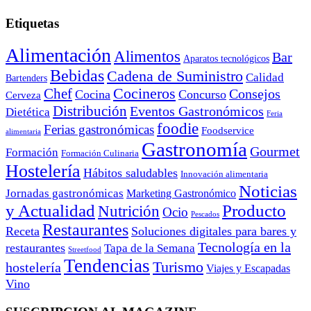
Etiquetas
Alimentación
Alimentos
Bar
Aparatos tecnológicos
Bebidas
Cadena de Suministro
Calidad
Bartenders
Cocineros
Chef
Consejos
Cocina
Concurso
Cerveza
Distribución
Eventos Gastronómicos
Dietética
Feria
foodie
Ferias gastronómicas
Foodservice
alimentaria
Gastronomía
Gourmet
Formación
Formación Culinaria
Hostelería
Hábitos saludables
Innovación alimentaria
Noticias
Jornadas gastronómicas
Marketing Gastronómico
y Actualidad
Producto
Nutrición
Ocio
Pescados
Restaurantes
Receta
Soluciones digitales para bares y
Tecnología en la
restaurantes
Tapa de la Semana
Streetfood
Tendencias
Turismo
hostelería
Viajes y Escapadas
Vino