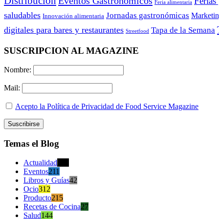
Distribución
Eventos Gastronómicos
Ferias
Feria alimentaria
saludables
Jornadas gastronómicas
Marketi
Innovación alimentaria
digitales para bares y restaurantes
Tapa de la Semana
Streetfood
SUSCRIPCION AL MAGAZINE
Nombre:
Mail:
Acepto la Política de Privacidad de Food Service Magazine
Temas el Blog
Actualidad
470
Eventos
211
Libros y Guías
42
Ocio
312
Producto
215
Recetas de Cocina
27
Salud
144