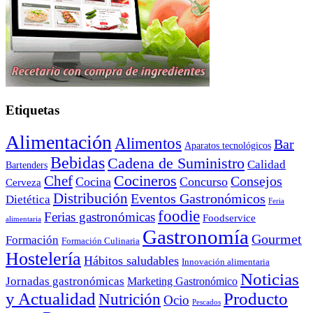
Etiquetas
Alimentación
Alimentos
Bar
Aparatos tecnológicos
Bebidas
Cadena de Suministro
Calidad
Bartenders
Cocineros
Chef
Consejos
Cocina
Concurso
Cerveza
Distribución
Eventos Gastronómicos
Dietética
Feria
foodie
Ferias gastronómicas
Foodservice
alimentaria
Gastronomía
Gourmet
Formación
Formación Culinaria
Hostelería
Hábitos saludables
Innovación alimentaria
Noticias
Jornadas gastronómicas
Marketing Gastronómico
y Actualidad
Producto
Nutrición
Ocio
Pescados