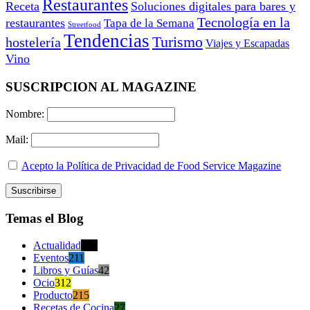
Restaurantes
Receta
Soluciones digitales para bares y
Tecnología en la
restaurantes
Tapa de la Semana
Streetfood
Tendencias
Turismo
hostelería
Viajes y Escapadas
Vino
SUSCRIPCION AL MAGAZINE
Nombre:
Mail:
Acepto la Política de Privacidad de Food Service Magazine
Temas el Blog
Actualidad
470
Eventos
211
Libros y Guías
42
Ocio
312
Producto
215
Recetas de Cocina
27