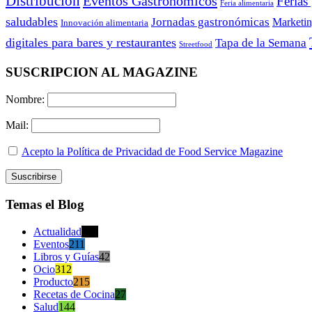
Distribución
Eventos Gastronómicos
Ferias
Feria alimentaria
saludables
Jornadas gastronómicas
Marketi
Innovación alimentaria
digitales para bares y restaurantes
Tapa de la Semana
Streetfood
SUSCRIPCION AL MAGAZINE
Nombre:
Mail:
Acepto la Política de Privacidad de Food Service Magazine
Temas el Blog
Actualidad
470
Eventos
211
Libros y Guías
42
Ocio
312
Producto
215
Recetas de Cocina
27
Salud
144