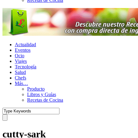
Recetas de Cocina
Actualidad
Eventos
Ocio
Viajes
Tecnología
Salud
Chefs
Más…
Producto
Libros y Guías
Recetas de Cocina
cutty-sark