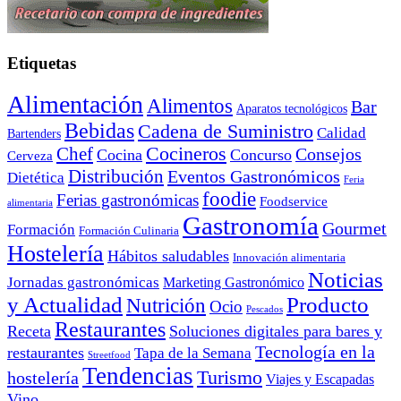
Etiquetas
Alimentación
Alimentos
Bar
Aparatos tecnológicos
Bebidas
Cadena de Suministro
Calidad
Bartenders
Cocineros
Chef
Consejos
Cocina
Concurso
Cerveza
Distribución
Eventos Gastronómicos
Dietética
Feria
foodie
Ferias gastronómicas
Foodservice
alimentaria
Gastronomía
Gourmet
Formación
Formación Culinaria
Hostelería
Hábitos saludables
Innovación alimentaria
Noticias
Jornadas gastronómicas
Marketing Gastronómico
y Actualidad
Producto
Nutrición
Ocio
Pescados
Restaurantes
Receta
Soluciones digitales para bares y
Tecnología en la
restaurantes
Tapa de la Semana
Streetfood
Tendencias
Turismo
hostelería
Viajes y Escapadas
Vino