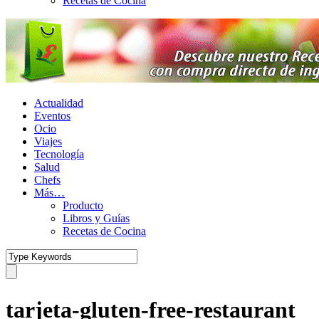
Recetas de Cocina
Actualidad
Eventos
Ocio
Viajes
Tecnología
Salud
Chefs
Más…
Producto
Libros y Guías
Recetas de Cocina
tarjeta-gluten-free-restaurant