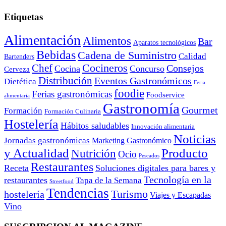
Etiquetas
Alimentación
Alimentos
Bar
Aparatos tecnológicos
Bebidas
Cadena de Suministro
Calidad
Bartenders
Cocineros
Chef
Consejos
Cocina
Concurso
Cerveza
Distribución
Eventos Gastronómicos
Dietética
Feria
foodie
Ferias gastronómicas
Foodservice
alimentaria
Gastronomía
Gourmet
Formación
Formación Culinaria
Hostelería
Hábitos saludables
Innovación alimentaria
Noticias
Jornadas gastronómicas
Marketing Gastronómico
y Actualidad
Producto
Nutrición
Ocio
Pescados
Restaurantes
Receta
Soluciones digitales para bares y
Tecnología en la
restaurantes
Tapa de la Semana
Streetfood
Tendencias
Turismo
hostelería
Viajes y Escapadas
Vino