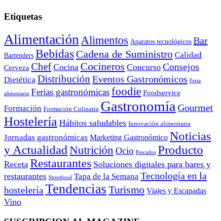
Etiquetas
Alimentación
Alimentos
Bar
Aparatos tecnológicos
Bebidas
Cadena de Suministro
Calidad
Bartenders
Cocineros
Chef
Consejos
Cocina
Concurso
Cerveza
Distribución
Eventos Gastronómicos
Dietética
Feria
foodie
Ferias gastronómicas
Foodservice
alimentaria
Gastronomía
Gourmet
Formación
Formación Culinaria
Hostelería
Hábitos saludables
Innovación alimentaria
Noticias
Jornadas gastronómicas
Marketing Gastronómico
y Actualidad
Producto
Nutrición
Ocio
Pescados
Restaurantes
Receta
Soluciones digitales para bares y
Tecnología en la
restaurantes
Tapa de la Semana
Streetfood
Tendencias
Turismo
hostelería
Viajes y Escapadas
Vino