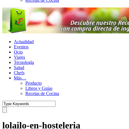
Recetas de Cocina
Actualidad
Eventos
Ocio
Viajes
Tecnología
Salud
Chefs
Más…
Producto
Libros y Guías
Recetas de Cocina
lolailo-en-hosteleria