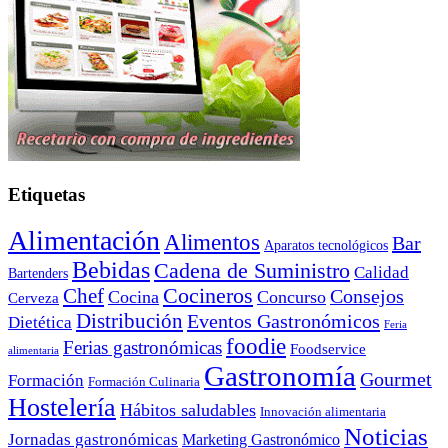
Etiquetas
Alimentación
Alimentos
Bar
Aparatos tecnológicos
Bebidas
Cadena de Suministro
Calidad
Bartenders
Cocineros
Chef
Consejos
Cocina
Concurso
Cerveza
Distribución
Eventos Gastronómicos
Dietética
Feria
foodie
Ferias gastronómicas
Foodservice
alimentaria
Gastronomía
Gourmet
Formación
Formación Culinaria
Hostelería
Hábitos saludables
Innovación alimentaria
Noticias
Jornadas gastronómicas
Marketing Gastronómico