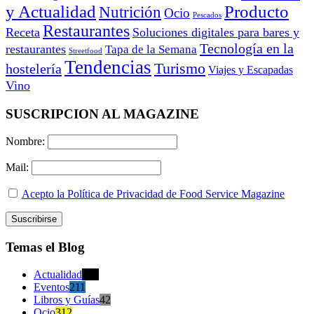
y Actualidad
Producto
Nutrición
Ocio
Pescados
Restaurantes
Receta
Soluciones digitales para bares y
Tecnología en la
restaurantes
Tapa de la Semana
Streetfood
Tendencias
Turismo
hostelería
Viajes y Escapadas
Vino
SUSCRIPCION AL MAGAZINE
Nombre:
Mail:
Acepto la Política de Privacidad de Food Service Magazine
Temas el Blog
Actualidad
470
Eventos
211
Libros y Guías
42
Ocio
312