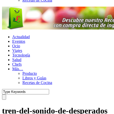
Recetas de Cocina
Actualidad
Eventos
Ocio
Viajes
Tecnología
Salud
Chefs
Más…
Producto
Libros y Guías
Recetas de Cocina
tren-del-sonido-de-desperados