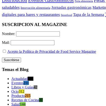
Distribución
Eventos Gastronómicos
Ferias
Feria alimentaria
saludables
Jornadas gastronómicas
Marketi
Innovación alimentaria
digitales para bares y restaurantes
Tapa de la Semana
Streetfood
SUSCRIPCION AL MAGAZINE
Nombre:
Mail:
Acepto la Política de Privacidad de Food Service Magazine
Temas el Blog
Actualidad
470
Eventos
211
Libros y Guías
42
Ocio
312
Producto
215
Recetas de Cocina
27
Salud
144