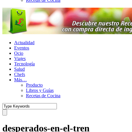
Recetas de Cocina
Actualidad
Eventos
Ocio
Viajes
Tecnología
Salud
Chefs
Más…
Producto
Libros y Guías
Recetas de Cocina
desperados-en-el-tren