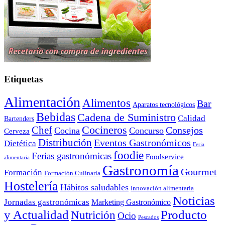
Etiquetas
Alimentación
Alimentos
Bar
Aparatos tecnológicos
Bebidas
Cadena de Suministro
Calidad
Bartenders
Cocineros
Chef
Consejos
Cocina
Concurso
Cerveza
Distribución
Eventos Gastronómicos
Dietética
Feria
foodie
Ferias gastronómicas
Foodservice
alimentaria
Gastronomía
Gourmet
Formación
Formación Culinaria
Hostelería
Hábitos saludables
Innovación alimentaria
Noticias
Jornadas gastronómicas
Marketing Gastronómico
y Actualidad
Producto
Nutrición
Ocio
Pescados