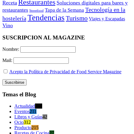
Restaurantes
Receta
Soluciones digitales para bares y
Tecnología en la
restaurantes
Tapa de la Semana
Streetfood
Tendencias
Turismo
hostelería
Viajes y Escapadas
Vino
SUSCRIPCION AL MAGAZINE
Nombre:
Mail:
Acepto la Política de Privacidad de Food Service Magazine
Temas el Blog
Actualidad
470
Eventos
211
Libros y Guías
42
Ocio
312
Producto
215
Recetas de Cocina
27