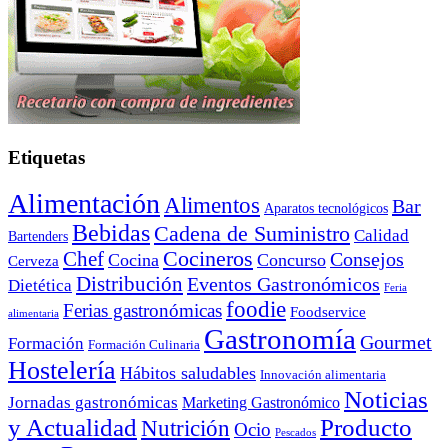
Etiquetas
Alimentación
Alimentos
Bar
Aparatos tecnológicos
Bebidas
Cadena de Suministro
Calidad
Bartenders
Cocineros
Chef
Consejos
Cocina
Concurso
Cerveza
Distribución
Eventos Gastronómicos
Dietética
Feria
foodie
Ferias gastronómicas
Foodservice
alimentaria
Gastronomía
Gourmet
Formación
Formación Culinaria
Hostelería
Hábitos saludables
Innovación alimentaria
Noticias
Jornadas gastronómicas
Marketing Gastronómico
y Actualidad
Producto
Nutrición
Ocio
Pescados