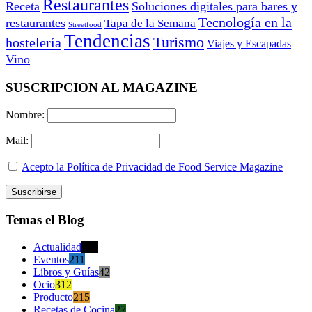
Restaurantes
Receta
Soluciones digitales para bares y
Tecnología en la
restaurantes
Tapa de la Semana
Streetfood
Tendencias
Turismo
hostelería
Viajes y Escapadas
Vino
SUSCRIPCION AL MAGAZINE
Nombre:
Mail:
Acepto la Política de Privacidad de Food Service Magazine
Temas el Blog
Actualidad
470
Eventos
211
Libros y Guías
42
Ocio
312
Producto
215
Recetas de Cocina
27