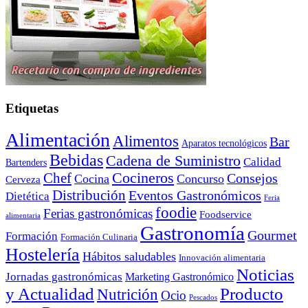
Etiquetas
Alimentación
Alimentos
Bar
Aparatos tecnológicos
Bebidas
Cadena de Suministro
Calidad
Bartenders
Cocineros
Chef
Consejos
Cocina
Concurso
Cerveza
Distribución
Eventos Gastronómicos
Dietética
Feria
foodie
Ferias gastronómicas
Foodservice
alimentaria
Gastronomía
Gourmet
Formación
Formación Culinaria
Hostelería
Hábitos saludables
Innovación alimentaria
Noticias
Jornadas gastronómicas
Marketing Gastronómico
y Actualidad
Producto
Nutrición
Ocio
Pescados