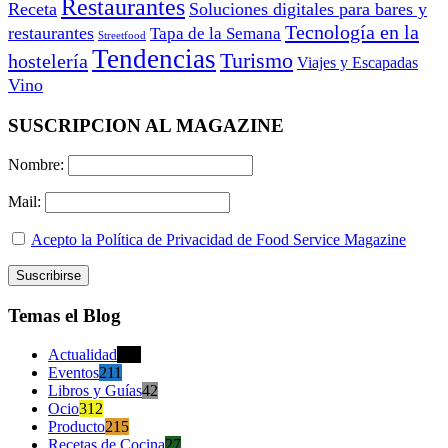
Restaurantes
Receta
Soluciones digitales para bares y
Tecnología en la
restaurantes
Tapa de la Semana
Streetfood
Tendencias
Turismo
hostelería
Viajes y Escapadas
Vino
SUSCRIPCION AL MAGAZINE
Nombre:
Mail:
Acepto la Política de Privacidad de Food Service Magazine
Temas el Blog
Actualidad
470
Eventos
211
Libros y Guías
42
Ocio
312
Producto
215
Recetas de Cocina
27