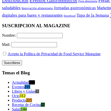
Distribución
Eventos Gastronómicos
Ferias
Feria alimentaria
saludables
Jornadas gastronómicas
Marketi
Innovación alimentaria
digitales para bares y restaurantes
Tapa de la Semana
Streetfood
SUSCRIPCION AL MAGAZINE
Nombre:
Mail:
Acepto la Política de Privacidad de Food Service Magazine
Temas el Blog
Actualidad
470
Eventos
211
Libros y Guías
42
Ocio
312
Producto
215
Recetas de Cocina
27
Salud
144