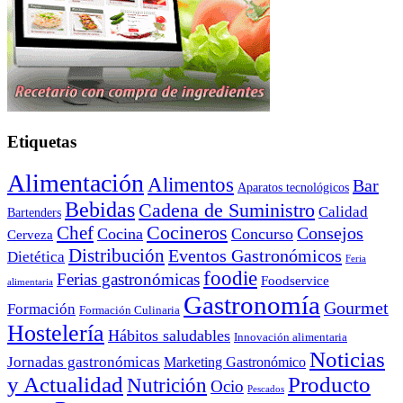
Etiquetas
Alimentación
Alimentos
Bar
Aparatos tecnológicos
Bebidas
Cadena de Suministro
Calidad
Bartenders
Cocineros
Chef
Consejos
Cocina
Concurso
Cerveza
Distribución
Eventos Gastronómicos
Dietética
Feria
foodie
Ferias gastronómicas
Foodservice
alimentaria
Gastronomía
Gourmet
Formación
Formación Culinaria
Hostelería
Hábitos saludables
Innovación alimentaria
Noticias
Jornadas gastronómicas
Marketing Gastronómico
y Actualidad
Producto
Nutrición
Ocio
Pescados