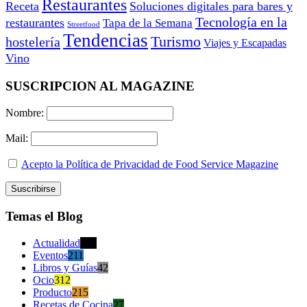
Restaurantes
Receta
Soluciones digitales para bares y
Tecnología en la
restaurantes
Tapa de la Semana
Streetfood
Tendencias
Turismo
hostelería
Viajes y Escapadas
Vino
SUSCRIPCION AL MAGAZINE
Nombre:
Mail:
Acepto la Política de Privacidad de Food Service Magazine
Temas el Blog
Actualidad
470
Eventos
211
Libros y Guías
42
Ocio
312
Producto
215
Recetas de Cocina
27