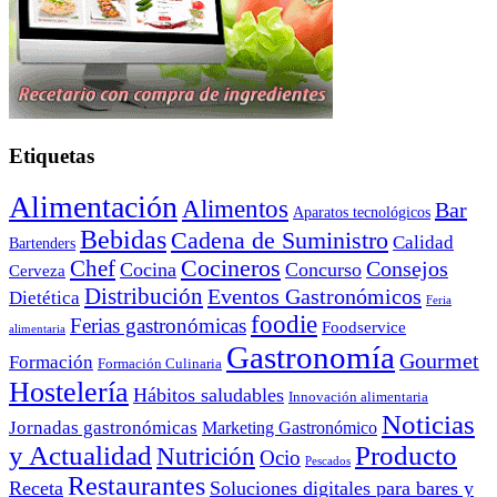
Etiquetas
Alimentación
Alimentos
Bar
Aparatos tecnológicos
Bebidas
Cadena de Suministro
Calidad
Bartenders
Cocineros
Chef
Consejos
Cocina
Concurso
Cerveza
Distribución
Eventos Gastronómicos
Dietética
Feria
foodie
Ferias gastronómicas
Foodservice
alimentaria
Gastronomía
Gourmet
Formación
Formación Culinaria
Hostelería
Hábitos saludables
Innovación alimentaria
Noticias
Jornadas gastronómicas
Marketing Gastronómico
y Actualidad
Producto
Nutrición
Ocio
Pescados
Restaurantes
Receta
Soluciones digitales para bares y