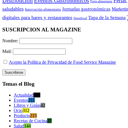
Distribución
Eventos Gastronómicos
Ferias
Feria alimentaria
saludables
Jornadas gastronómicas
Marketi
Innovación alimentaria
digitales para bares y restaurantes
Tapa de la Semana
Streetfood
SUSCRIPCION AL MAGAZINE
Nombre:
Mail:
Acepto la Política de Privacidad de Food Service Magazine
Temas el Blog
Actualidad
470
Eventos
211
Libros y Guías
42
Ocio
312
Producto
215
Recetas de Cocina
27
Salud
144