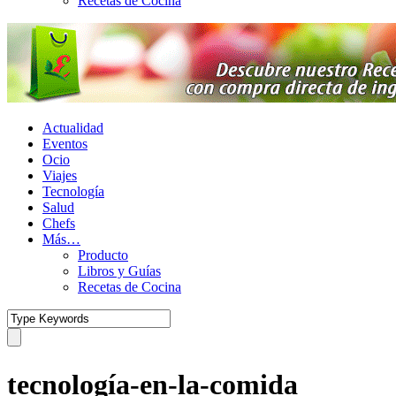
Recetas de Cocina
Actualidad
Eventos
Ocio
Viajes
Tecnología
Salud
Chefs
Más…
Producto
Libros y Guías
Recetas de Cocina
tecnología-en-la-comida