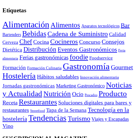
Etiquetas
Alimentación
Alimentos
Bar
Aparatos tecnológicos
Bebidas
Cadena de Suministro
Calidad
Bartenders
Cocineros
Chef
Consejos
Cocina
Concurso
Cerveza
Distribución
Eventos Gastronómicos
Dietética
Feria
foodie
Ferias gastronómicas
Foodservice
alimentaria
Gastronomía
Gourmet
Formación
Formación Culinaria
Hostelería
Hábitos saludables
Innovación alimentaria
Noticias
Jornadas gastronómicas
Marketing Gastronómico
y Actualidad
Producto
Nutrición
Ocio
Pescados
Restaurantes
Receta
Soluciones digitales para bares y
Tecnología en la
restaurantes
Tapa de la Semana
Streetfood
Tendencias
Turismo
hostelería
Viajes y Escapadas
Vino