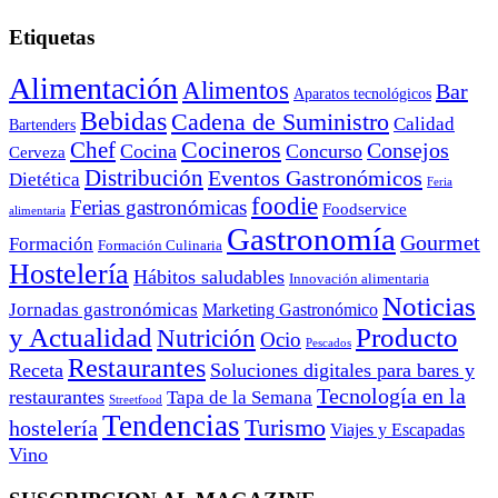
Etiquetas
Alimentación
Alimentos
Bar
Aparatos tecnológicos
Bebidas
Cadena de Suministro
Calidad
Bartenders
Cocineros
Chef
Consejos
Cocina
Concurso
Cerveza
Distribución
Eventos Gastronómicos
Dietética
Feria
foodie
Ferias gastronómicas
Foodservice
alimentaria
Gastronomía
Gourmet
Formación
Formación Culinaria
Hostelería
Hábitos saludables
Innovación alimentaria
Noticias
Jornadas gastronómicas
Marketing Gastronómico
y Actualidad
Producto
Nutrición
Ocio
Pescados
Restaurantes
Receta
Soluciones digitales para bares y
Tecnología en la
restaurantes
Tapa de la Semana
Streetfood
Tendencias
Turismo
hostelería
Viajes y Escapadas
Vino