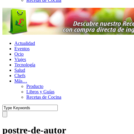
Recetas de Cocina
Actualidad
Eventos
Ocio
Viajes
Tecnología
Salud
Chefs
Más…
Producto
Libros y Guías
Recetas de Cocina
postre-de-autor