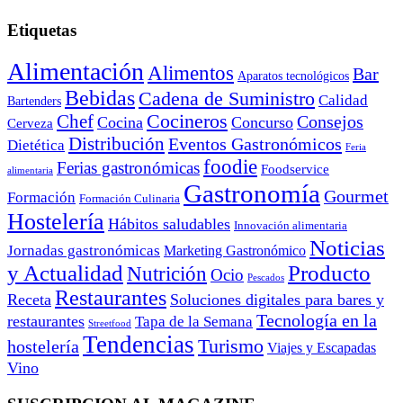
Etiquetas
Alimentación
Alimentos
Bar
Aparatos tecnológicos
Bebidas
Cadena de Suministro
Calidad
Bartenders
Cocineros
Chef
Consejos
Cocina
Concurso
Cerveza
Distribución
Eventos Gastronómicos
Dietética
Feria
foodie
Ferias gastronómicas
Foodservice
alimentaria
Gastronomía
Gourmet
Formación
Formación Culinaria
Hostelería
Hábitos saludables
Innovación alimentaria
Noticias
Jornadas gastronómicas
Marketing Gastronómico
y Actualidad
Producto
Nutrición
Ocio
Pescados
Restaurantes
Receta
Soluciones digitales para bares y
Tecnología en la
restaurantes
Tapa de la Semana
Streetfood
Tendencias
Turismo
hostelería
Viajes y Escapadas
Vino