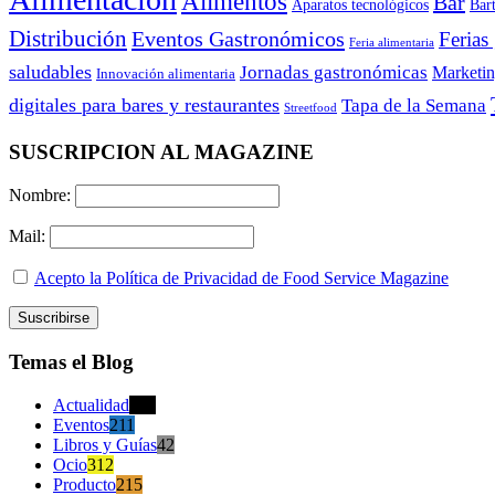
Alimentos
Bar
Aparatos tecnológicos
Bar
Distribución
Eventos Gastronómicos
Ferias
Feria alimentaria
saludables
Jornadas gastronómicas
Marketi
Innovación alimentaria
digitales para bares y restaurantes
Tapa de la Semana
Streetfood
SUSCRIPCION AL MAGAZINE
Nombre:
Mail:
Acepto la Política de Privacidad de Food Service Magazine
Temas el Blog
Actualidad
470
Eventos
211
Libros y Guías
42
Ocio
312
Producto
215