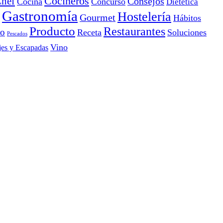
Cocineros
hef
Consejos
Cocina
Concurso
Dietética
Gastronomía
Hostelería
Gourmet
Hábitos
Producto
Restaurantes
io
Receta
Soluciones
Pescados
Vino
jes y Escapadas