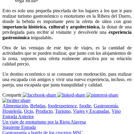
Vega Sicila»
Esto es solo una pequeña pincelada de los lugares a los que ir para
realizar turismo gastronómico o enoturismo en la Ribera del Duero,
donde la bebida es importante pero la oferta de sitios con gran
i
mportancia histórica, cultural y arquitectónica,
la dotan de una
privilegiada para recibir al visitante y devolverle una
experiencia
gastronómica
inigualable
.
Otra de las ventajas de este tipo de viajes, es la cantidad de
actividades que se pueden realizar, que junto con los alojamientos de
la zona, suponen una oferta realmente atractiva por su relación
calidad precio.
Un destino económico si se consume con moderación, para realizar
una escapada con amigos y vivir una nueva experiencia, incluso, en
pareja, una escapada que junta tranquilidad y calidad.
Compartir
Alimentación
,
Bebidas
,
foodexperience
,
foodie
,
Gastronomía
,
Hostelería
,
Ocio
,
Producto
,
Turismo
,
Viajes y Escapadas
,
Vino
Entrada Anterior
Un viaje de enoturismo por la Rioja Alavesa
Siguiente Entrada
Gastronomía a bordo de los cruceros MSC