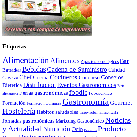
Etiquetas
Alimentación
Alimentos
Bar
Aparatos tecnológicos
Bebidas
Cadena de Suministro
Calidad
Bartenders
Cocineros
Chef
Consejos
Cocina
Concurso
Cerveza
Distribución
Eventos Gastronómicos
Dietética
Feria
foodie
Ferias gastronómicas
Foodservice
alimentaria
Gastronomía
Gourmet
Formación
Formación Culinaria
Hostelería
Hábitos saludables
Innovación alimentaria
Noticias
Jornadas gastronómicas
Marketing Gastronómico
y Actualidad
Producto
Nutrición
Ocio
Pescados