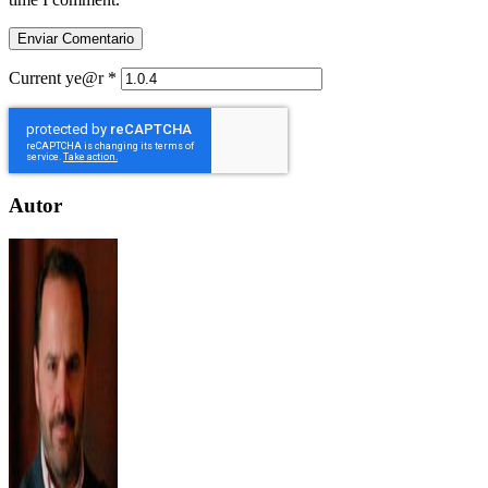
Current ye@r
*
Autor