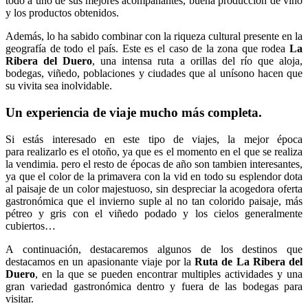
todo a uno de sus mejores acompañantes, buena producción de vino
y los productos obtenidos.
Además, lo ha sabido combinar con la riqueza cultural presente en la
geografía de todo el país. Este es el caso de la zona que rodea
La
Ribera del Duero
, una intensa ruta a orillas del río que aloja,
bodegas, viñedo, poblaciones y ciudades que al unísono hacen que
su vivita sea inolvidable.
Un experiencia de viaje mucho más completa.
Si estás interesado en este tipo de viajes, la mejor época
para realizarlo es el otoño, ya que es el momento en el que se realiza
la vendimia. pero el resto de épocas de año son tambien interesantes,
ya que el color de la primavera con la vid en todo su esplendor dota
al paisaje de un color majestuoso, sin despreciar la acogedora oferta
gastronómica que el invierno suple al no tan colorido paisaje, más
pétreo y gris con el viñedo podado y los cielos generalmente
cubiertos…
A continuación, destacaremos algunos de los destinos que
destacamos en un apasionante viaje por la
Ruta de La Ribera del
Duero
, en la que se pueden encontrar multiples actividades y una
gran variedad gastronómica dentro y fuera de las bodegas para
visitar.