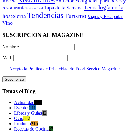
Restaurantes
Receta
Soluciones digitales para bares y
Tecnología en la
restaurantes
Tapa de la Semana
Streetfood
Tendencias
Turismo
hostelería
Viajes y Escapadas
Vino
SUSCRIPCION AL MAGAZINE
Nombre:
Mail:
Acepto la Política de Privacidad de Food Service Magazine
Temas el Blog
Actualidad
470
Eventos
211
Libros y Guías
42
Ocio
312
Producto
215
Recetas de Cocina
27