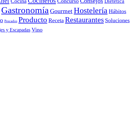
Cocineros
hef
Consejos
Cocina
Concurso
Dietética
Gastronomía
Hostelería
Gourmet
Hábitos
Producto
Restaurantes
io
Receta
Soluciones
Pescados
Vino
jes y Escapadas