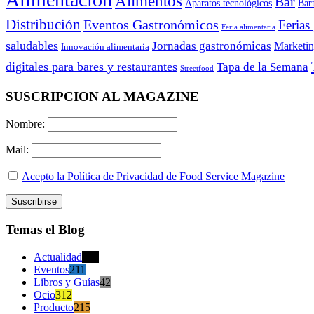
Alimentos
Bar
Aparatos tecnológicos
Bar
Distribución
Eventos Gastronómicos
Ferias
Feria alimentaria
saludables
Jornadas gastronómicas
Marketi
Innovación alimentaria
digitales para bares y restaurantes
Tapa de la Semana
Streetfood
SUSCRIPCION AL MAGAZINE
Nombre:
Mail:
Acepto la Política de Privacidad de Food Service Magazine
Temas el Blog
Actualidad
470
Eventos
211
Libros y Guías
42
Ocio
312
Producto
215