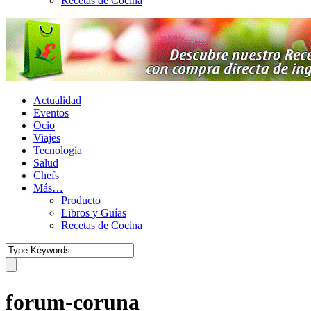
Recetas de Cocina
Actualidad
Eventos
Ocio
Viajes
Tecnología
Salud
Chefs
Más…
Producto
Libros y Guías
Recetas de Cocina
forum-coruna