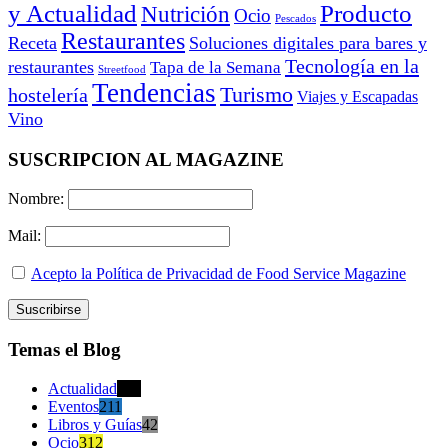
y Actualidad
Producto
Nutrición
Ocio
Pescados
Restaurantes
Receta
Soluciones digitales para bares y
Tecnología en la
restaurantes
Tapa de la Semana
Streetfood
Tendencias
Turismo
hostelería
Viajes y Escapadas
Vino
SUSCRIPCION AL MAGAZINE
Nombre:
Mail:
Acepto la Política de Privacidad de Food Service Magazine
Temas el Blog
Actualidad
470
Eventos
211
Libros y Guías
42
Ocio
312