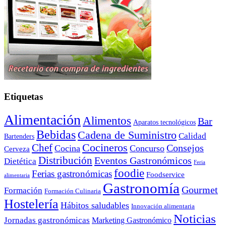
Etiquetas
Alimentación
Alimentos
Bar
Aparatos tecnológicos
Bebidas
Cadena de Suministro
Calidad
Bartenders
Cocineros
Chef
Consejos
Cocina
Concurso
Cerveza
Distribución
Eventos Gastronómicos
Dietética
Feria
foodie
Ferias gastronómicas
Foodservice
alimentaria
Gastronomía
Gourmet
Formación
Formación Culinaria
Hostelería
Hábitos saludables
Innovación alimentaria
Noticias
Jornadas gastronómicas
Marketing Gastronómico