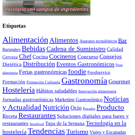
Etiquetas
Alimentación
Alimentos
Bar
Aparatos tecnológicos
Bebidas
Cadena de Suministro
Calidad
Bartenders
Cocineros
Chef
Consejos
Cocina
Concurso
Cerveza
Distribución
Eventos Gastronómicos
Dietética
Feria
foodie
Ferias gastronómicas
Foodservice
alimentaria
Gastronomía
Gourmet
Formación
Formación Culinaria
Hostelería
Hábitos saludables
Innovación alimentaria
Noticias
Jornadas gastronómicas
Marketing Gastronómico
y Actualidad
Producto
Nutrición
Ocio
Pescados
Restaurantes
Receta
Soluciones digitales para bares y
Tecnología en la
restaurantes
Tapa de la Semana
Streetfood
Tendencias
Turismo
hostelería
Viajes y Escapadas