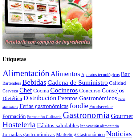
Etiquetas
Alimentación
Alimentos
Bar
Aparatos tecnológicos
Bebidas
Cadena de Suministro
Calidad
Bartenders
Cocineros
Chef
Consejos
Cocina
Concurso
Cerveza
Distribución
Eventos Gastronómicos
Dietética
Feria
foodie
Ferias gastronómicas
Foodservice
alimentaria
Gastronomía
Gourmet
Formación
Formación Culinaria
Hostelería
Hábitos saludables
Innovación alimentaria
Noticias
Jornadas gastronómicas
Marketing Gastronómico