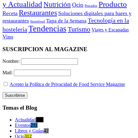
y Actualidad
Producto
Nutrición
Ocio
Pescados
Restaurantes
Receta
Soluciones digitales para bares y
Tecnología en la
restaurantes
Tapa de la Semana
Streetfood
Tendencias
Turismo
hostelería
Viajes y Escapadas
Vino
SUSCRIPCION AL MAGAZINE
Nombre:
Mail:
Acepto la Política de Privacidad de Food Service Magazine
Temas el Blog
Actualidad
470
Eventos
211
Libros y Guías
42
Ocio
312