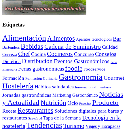
Etiquetas
Alimentación
Alimentos
Bar
Aparatos tecnológicos
Bebidas
Cadena de Suministro
Calidad
Bartenders
Cocineros
Chef
Consejos
Cocina
Concurso
Cerveza
Distribución
Eventos Gastronómicos
Dietética
Feria
foodie
Ferias gastronómicas
Foodservice
alimentaria
Gastronomía
Gourmet
Formación
Formación Culinaria
Hostelería
Hábitos saludables
Innovación alimentaria
Noticias
Jornadas gastronómicas
Marketing Gastronómico
y Actualidad
Producto
Nutrición
Ocio
Pescados
Restaurantes
Receta
Soluciones digitales para bares y
Tecnología en la
restaurantes
Tapa de la Semana
Streetfood
Tendencias
Turismo
hostelería
Viajes y Escapadas