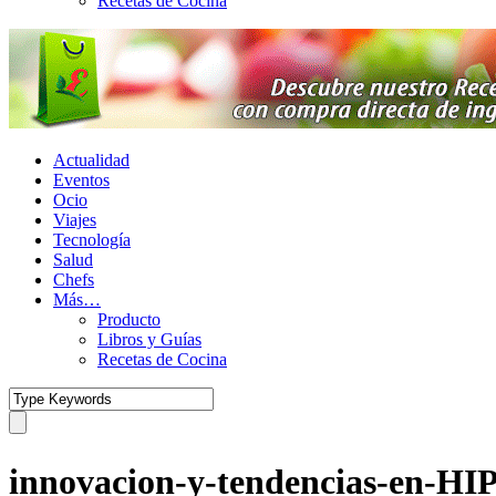
Recetas de Cocina
Actualidad
Eventos
Ocio
Viajes
Tecnología
Salud
Chefs
Más…
Producto
Libros y Guías
Recetas de Cocina
innovacion-y-tendencias-en-HI