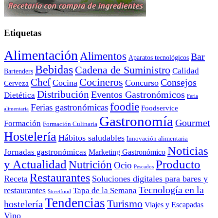
Etiquetas
Alimentación
Alimentos
Bar
Aparatos tecnológicos
Bebidas
Cadena de Suministro
Calidad
Bartenders
Cocineros
Chef
Consejos
Cocina
Concurso
Cerveza
Distribución
Eventos Gastronómicos
Dietética
Feria
foodie
Ferias gastronómicas
Foodservice
alimentaria
Gastronomía
Gourmet
Formación
Formación Culinaria
Hostelería
Hábitos saludables
Innovación alimentaria
Noticias
Jornadas gastronómicas
Marketing Gastronómico
y Actualidad
Producto
Nutrición
Ocio
Pescados
Restaurantes
Receta
Soluciones digitales para bares y
Tecnología en la
restaurantes
Tapa de la Semana
Streetfood
Tendencias
Turismo
hostelería
Viajes y Escapadas
Vino