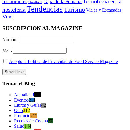
Tecnología en la
restaurantes
Tapa de la Semana
Streetfood
Tendencias
Turismo
hostelería
Viajes y Escapadas
Vino
SUSCRIPCION AL MAGAZINE
Nombre:
Mail:
Acepto la Política de Privacidad de Food Service Magazine
Temas el Blog
Actualidad
470
Eventos
211
Libros y Guías
42
Ocio
312
Producto
215
Recetas de Cocina
27
Salud
144