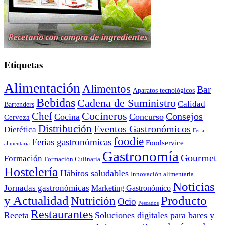
Etiquetas
Alimentación
Alimentos
Bar
Aparatos tecnológicos
Bebidas
Cadena de Suministro
Calidad
Bartenders
Cocineros
Chef
Consejos
Cocina
Concurso
Cerveza
Distribución
Eventos Gastronómicos
Dietética
Feria
foodie
Ferias gastronómicas
Foodservice
alimentaria
Gastronomía
Gourmet
Formación
Formación Culinaria
Hostelería
Hábitos saludables
Innovación alimentaria
Noticias
Jornadas gastronómicas
Marketing Gastronómico
y Actualidad
Producto
Nutrición
Ocio
Pescados
Restaurantes
Receta
Soluciones digitales para bares y