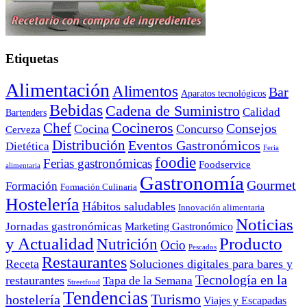
Etiquetas
Alimentación
Alimentos
Bar
Aparatos tecnológicos
Bebidas
Cadena de Suministro
Calidad
Bartenders
Cocineros
Chef
Consejos
Cocina
Concurso
Cerveza
Distribución
Eventos Gastronómicos
Dietética
Feria
foodie
Ferias gastronómicas
Foodservice
alimentaria
Gastronomía
Gourmet
Formación
Formación Culinaria
Hostelería
Hábitos saludables
Innovación alimentaria
Noticias
Jornadas gastronómicas
Marketing Gastronómico
y Actualidad
Producto
Nutrición
Ocio
Pescados
Restaurantes
Receta
Soluciones digitales para bares y
Tecnología en la
restaurantes
Tapa de la Semana
Streetfood
Tendencias
Turismo
hostelería
Viajes y Escapadas