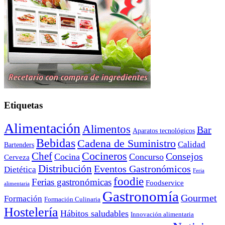
Etiquetas
Alimentación
Alimentos
Bar
Aparatos tecnológicos
Bebidas
Cadena de Suministro
Calidad
Bartenders
Cocineros
Chef
Consejos
Cocina
Concurso
Cerveza
Distribución
Eventos Gastronómicos
Dietética
Feria
foodie
Ferias gastronómicas
Foodservice
alimentaria
Gastronomía
Gourmet
Formación
Formación Culinaria
Hostelería
Hábitos saludables
Innovación alimentaria