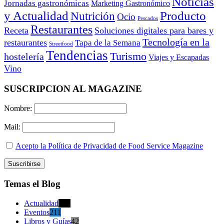
Noticias
Jornadas gastronómicas
Marketing Gastronómico
y Actualidad
Producto
Nutrición
Ocio
Pescados
Restaurantes
Receta
Soluciones digitales para bares y
Tecnología en la
restaurantes
Tapa de la Semana
Streetfood
Tendencias
Turismo
hostelería
Viajes y Escapadas
Vino
SUSCRIPCION AL MAGAZINE
Nombre:
Mail:
Acepto la Política de Privacidad de Food Service Magazine
Temas el Blog
Actualidad
470
Eventos
211
Libros y Guías
42