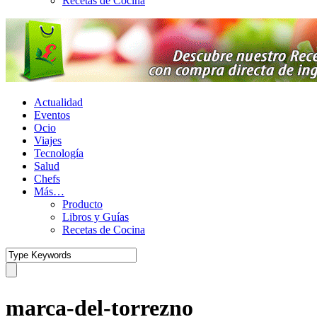
Recetas de Cocina
Actualidad
Eventos
Ocio
Viajes
Tecnología
Salud
Chefs
Más…
Producto
Libros y Guías
Recetas de Cocina
marca-del-torrezno