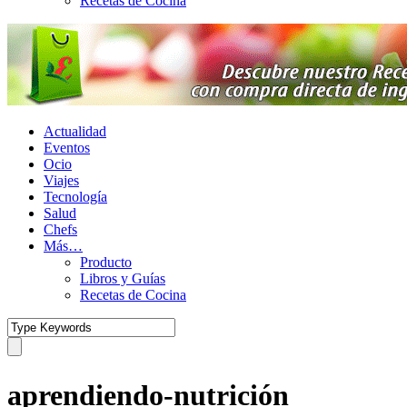
Recetas de Cocina
Actualidad
Eventos
Ocio
Viajes
Tecnología
Salud
Chefs
Más…
Producto
Libros y Guías
Recetas de Cocina
aprendiendo-nutrición