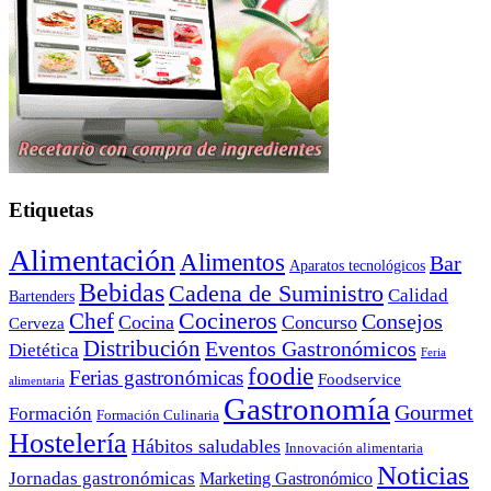
Etiquetas
Alimentación
Alimentos
Bar
Aparatos tecnológicos
Bebidas
Cadena de Suministro
Calidad
Bartenders
Cocineros
Chef
Consejos
Cocina
Concurso
Cerveza
Distribución
Eventos Gastronómicos
Dietética
Feria
foodie
Ferias gastronómicas
Foodservice
alimentaria
Gastronomía
Gourmet
Formación
Formación Culinaria
Hostelería
Hábitos saludables
Innovación alimentaria
Noticias
Jornadas gastronómicas
Marketing Gastronómico