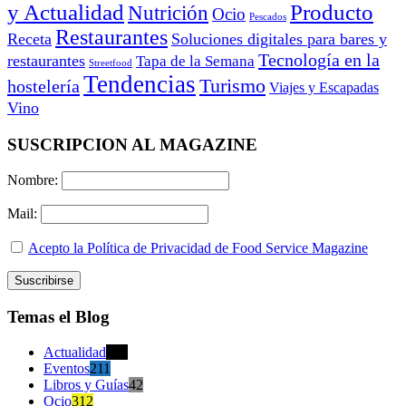
y Actualidad
Producto
Nutrición
Ocio
Pescados
Restaurantes
Receta
Soluciones digitales para bares y
Tecnología en la
restaurantes
Tapa de la Semana
Streetfood
Tendencias
Turismo
hostelería
Viajes y Escapadas
Vino
SUSCRIPCION AL MAGAZINE
Nombre:
Mail:
Acepto la Política de Privacidad de Food Service Magazine
Temas el Blog
Actualidad
470
Eventos
211
Libros y Guías
42
Ocio
312