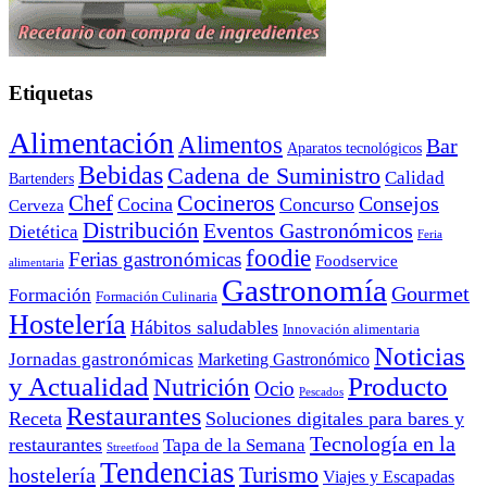
Etiquetas
Alimentación
Alimentos
Bar
Aparatos tecnológicos
Bebidas
Cadena de Suministro
Calidad
Bartenders
Cocineros
Chef
Consejos
Cocina
Concurso
Cerveza
Distribución
Eventos Gastronómicos
Dietética
Feria
foodie
Ferias gastronómicas
Foodservice
alimentaria
Gastronomía
Gourmet
Formación
Formación Culinaria
Hostelería
Hábitos saludables
Innovación alimentaria
Noticias
Jornadas gastronómicas
Marketing Gastronómico
y Actualidad
Producto
Nutrición
Ocio
Pescados
Restaurantes
Receta
Soluciones digitales para bares y
Tecnología en la
restaurantes
Tapa de la Semana
Streetfood
Tendencias
Turismo
hostelería
Viajes y Escapadas