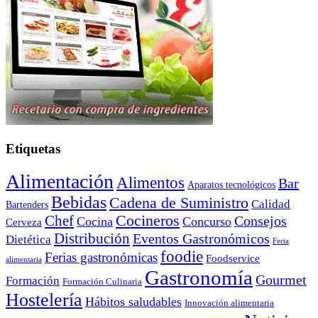
Etiquetas
Alimentación
Alimentos
Bar
Aparatos tecnológicos
Bebidas
Cadena de Suministro
Calidad
Bartenders
Cocineros
Chef
Consejos
Cocina
Concurso
Cerveza
Distribución
Eventos Gastronómicos
Dietética
Feria
foodie
Ferias gastronómicas
Foodservice
alimentaria
Gastronomía
Gourmet
Formación
Formación Culinaria
Hostelería
Hábitos saludables
Innovación alimentaria