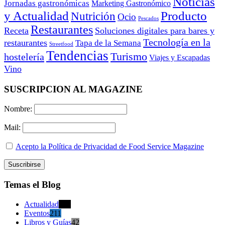
Noticias
Jornadas gastronómicas
Marketing Gastronómico
y Actualidad
Producto
Nutrición
Ocio
Pescados
Restaurantes
Receta
Soluciones digitales para bares y
Tecnología en la
restaurantes
Tapa de la Semana
Streetfood
Tendencias
Turismo
hostelería
Viajes y Escapadas
Vino
SUSCRIPCION AL MAGAZINE
Nombre:
Mail:
Acepto la Política de Privacidad de Food Service Magazine
Temas el Blog
Actualidad
470
Eventos
211
Libros y Guías
42