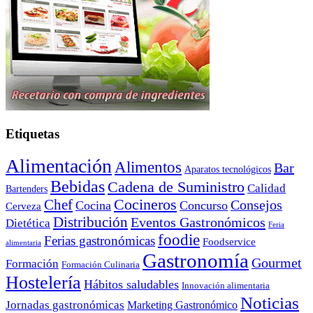
Etiquetas
Alimentación
Alimentos
Bar
Aparatos tecnológicos
Bebidas
Cadena de Suministro
Calidad
Bartenders
Cocineros
Chef
Consejos
Cocina
Concurso
Cerveza
Distribución
Eventos Gastronómicos
Dietética
Feria
foodie
Ferias gastronómicas
Foodservice
alimentaria
Gastronomía
Gourmet
Formación
Formación Culinaria
Hostelería
Hábitos saludables
Innovación alimentaria
Noticias
Jornadas gastronómicas
Marketing Gastronómico