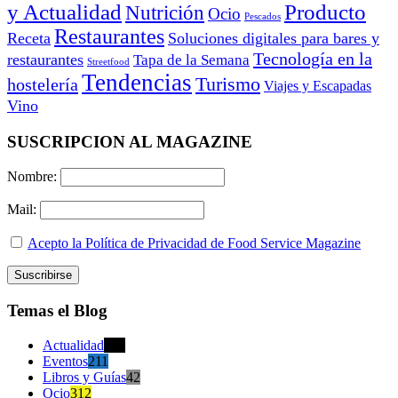
y Actualidad
Producto
Nutrición
Ocio
Pescados
Restaurantes
Receta
Soluciones digitales para bares y
Tecnología en la
restaurantes
Tapa de la Semana
Streetfood
Tendencias
Turismo
hostelería
Viajes y Escapadas
Vino
SUSCRIPCION AL MAGAZINE
Nombre:
Mail:
Acepto la Política de Privacidad de Food Service Magazine
Temas el Blog
Actualidad
470
Eventos
211
Libros y Guías
42
Ocio
312