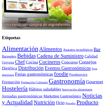
Etiquetas
Alimentación
Alimentos
Bar
Aparatos tecnológicos
Bebidas
Cadena de Suministro
Calidad
Bartenders
Cocineros
Chef
Consejos
Cocina
Concurso
Cerveza
Distribución
Eventos Gastronómicos
Dietética
Feria
foodie
Ferias gastronómicas
Foodservice
alimentaria
Gastronomía
Gourmet
Formación
Formación Culinaria
Hostelería
Hábitos saludables
Innovación alimentaria
Noticias
Jornadas gastronómicas
Marketing Gastronómico
y Actualidad
Producto
Nutrición
Ocio
Pescados