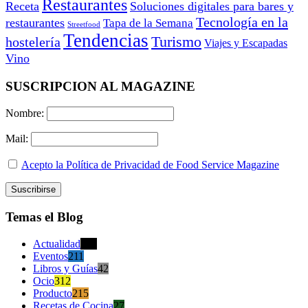
Restaurantes
Receta
Soluciones digitales para bares y
Tecnología en la
restaurantes
Tapa de la Semana
Streetfood
Tendencias
Turismo
hostelería
Viajes y Escapadas
Vino
SUSCRIPCION AL MAGAZINE
Nombre:
Mail:
Acepto la Política de Privacidad de Food Service Magazine
Temas el Blog
Actualidad
470
Eventos
211
Libros y Guías
42
Ocio
312
Producto
215
Recetas de Cocina
27