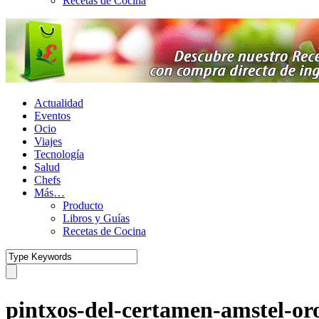
Recetas de Cocina
Actualidad
Eventos
Ocio
Viajes
Tecnología
Salud
Chefs
Más…
Producto
Libros y Guías
Recetas de Cocina
pintxos-del-certamen-amstel-or