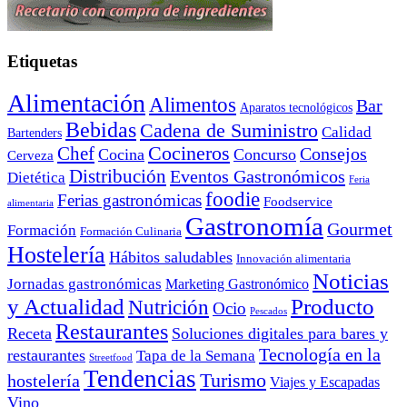
Etiquetas
Alimentación
Alimentos
Bar
Aparatos tecnológicos
Bebidas
Cadena de Suministro
Calidad
Bartenders
Cocineros
Chef
Consejos
Cocina
Concurso
Cerveza
Distribución
Eventos Gastronómicos
Dietética
Feria
foodie
Ferias gastronómicas
Foodservice
alimentaria
Gastronomía
Gourmet
Formación
Formación Culinaria
Hostelería
Hábitos saludables
Innovación alimentaria
Noticias
Jornadas gastronómicas
Marketing Gastronómico
y Actualidad
Producto
Nutrición
Ocio
Pescados
Restaurantes
Receta
Soluciones digitales para bares y
Tecnología en la
restaurantes
Tapa de la Semana
Streetfood
Tendencias
Turismo
hostelería
Viajes y Escapadas
Vino